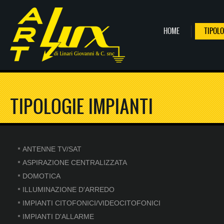
Salta al contenuto principale
HOME
TIPOLO
TIPOLOGIE IMPIANTI
ANTENNE TV/SAT
ASPIRAZIONE CENTRALIZZATA
DOMOTICA
ILLUMINAZIONE D'ARREDO
IMPIANTI CITOFONICI/VIDEOCITOFONICI
IMPIANTI D'ALLARME